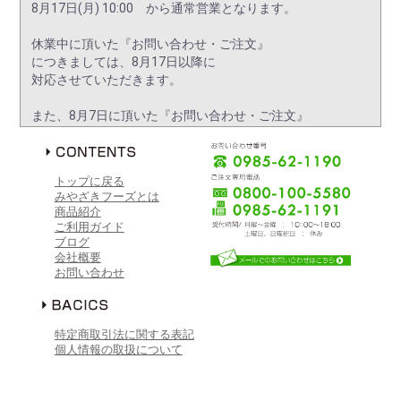
8月17日(月) 10:00 から通常営業となります。
休業中に頂いた『お問い合わせ・ご注文』
につきましては、8月17日以降に
対応させていただきます。
また、8月7日に頂いた『お問い合わせ・ご注文』
につきましても、8月17日以降に対応させて
いただく場合が御座います。
大変ご迷惑をおかけしますが、
トップに戻る
何卒ご了承くださいますよう
みやざきフーズとは
お願い申し上げます。
商品紹介
ご利用ガイド
ブログ
2026/06/01
会社概要
台風6号に関するお知らせ
お問い合わせ
台風6号の影響により、明日6月2日(火)は
臨時休業とさせていただきます。
5月3日(水) 10:00 から通常営業となります。
特定商取引法に関する表記
個人情報の取扱について
休業中に頂いた『お問い合わせ・ご注文』
につきましては、5月3日以降に
対応させていただきます。