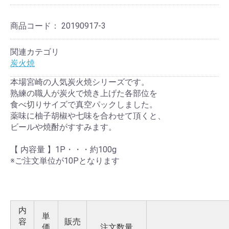
商品コード：
20190917-3
関連カテゴリ
炭火焼
本場宮崎の人気炭火焼シリーズです。
熟練の職人が炭火で焼き上げた各部位を
食べ切りサイズで真空パックしました。
薬味に柚子胡椒や七味を合わせて頂くと、
ビールや焼酎がすすみます。
【 内容量 】1P・・・約100g
※ご注文単位が10Pとなります
内
単
容
販売
価
注文数量