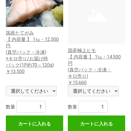
国産たてがみ
【 内容量 】 1㎏・12,500
円
国産極上ヒモ
(真空パック・冷凍)
【 内容量 】 1㎏・14,500
※キロ売り/お届け時
円
パック(1P約70～120g)
(真空パック・冷凍・
￥13,500
キロ売り)
￥15,660
数量
数量
カートに入れる
カートに入れる