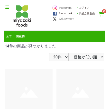
0
全て
|
国産物
14件
の商品が見つかりました