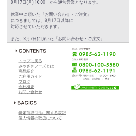
8月17日(月) 10:00 から通常営業となります。
休業中に頂いた『お問い合わせ・ご注文』
につきましては、8月17日以降に
対応させていただきます。
また、8月7日に頂いた『お問い合わせ・ご注文』
につきましても、8月17日以降に対応させて
いただく場合が御座います。
大変ご迷惑をおかけしますが、
トップに戻る
何卒ご了承くださいますよう
みやざきフーズとは
お願い申し上げます。
商品紹介
ご利用ガイド
ブログ
2026/06/01
会社概要
台風6号に関するお知らせ
お問い合わせ
台風6号の影響により、明日6月2日(火)は
臨時休業とさせていただきます。
5月3日(水) 10:00 から通常営業となります。
特定商取引法に関する表記
個人情報の取扱について
休業中に頂いた『お問い合わせ・ご注文』
につきましては、5月3日以降に
対応させていただきます。