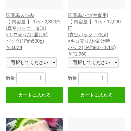
国産馬スジ肉
国産馬ハツ(生食用)
【 内容量 】 1㎏・2,800円
【 内容量 】 1㎏・12,000
(真空パック・冷凍)
円
※キロ売り/お届け時
(真空パック・冷凍)
パック(1P約500g)
※キロ売り/お届け時
￥3,024
パック(1P約80～120g)
￥12,960
数量
数量
カートに入れる
カートに入れる