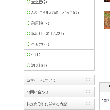
炭火焼(7)
みやざき地頭鶏(じどっこ)(9)
鶏原料(32)
豚原料・加工品(22)
串もの(27)
牛(17)
調味料(1)
当サイトについて
お問い合わせ
10P
特定商取引に関する表記