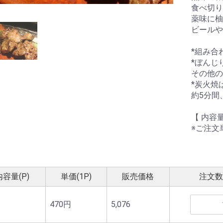
食べ切り
薬味に柚
ビールや
*組み合
*ぼんじ
その他の
*炭火焼
約5分間
【 内容量
※ご注文
内容量(P)
単価(1P)
販売価格
注文数
470円
5,076