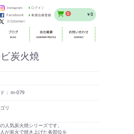
0
￥0
ルビ炭火焼
ード：
m-079
ゴリ
の人気炭火焼シリーズです。
人が炭火で焼き上げた各部位を