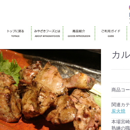
カ
商品コ
関連カテ
炭火焼
本場宮崎
熟練の職